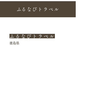
​ふるなびトラベル
ふるなびトラベル
徳島県
一鴻 秋田町本店​
​一鴻 徳島駅前店
​一鴻 北島店