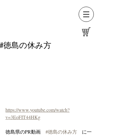
#徳島の休み方
https://www.youtube.com/watch?
v=3EoFIT44HKg
徳島県のPR動画　
#徳島の休み方
　に一